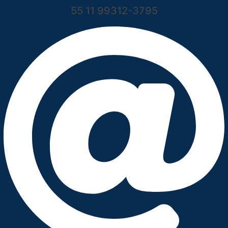
55 11 99312-3795