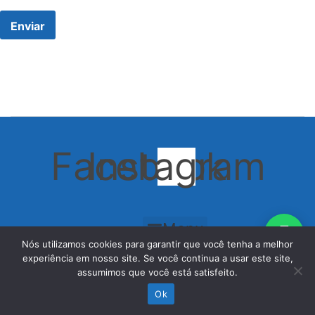
Enviar
Facebook
Instagram
Menu
Nós utilizamos cookies para garantir que você tenha a melhor
experiência em nosso site. Se você continua a usar este site,
assumimos que você está satisfeito.
Ok
Menu
Início
Blog
Kids
Loja
Conta