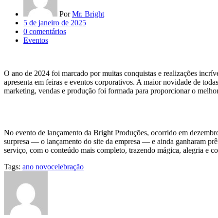
Por
Mr. Bright
Posted
5 de janeiro de 2025
on
0
comentários
Eventos
O ano de 2024 foi marcado por muitas conquistas e realizações incríve
apresenta em feiras e eventos corporativos. A maior novidade de toda
marketing, vendas e produção foi formada para proporcionar o melho
No evento de lançamento da Bright Produções, ocorrido em dezembro d
surpresa — o lançamento do site da empresa — e ainda ganharam prêm
serviço, com o conteúdo mais completo, trazendo mágica, alegria e c
Tags:
ano novo
celebração