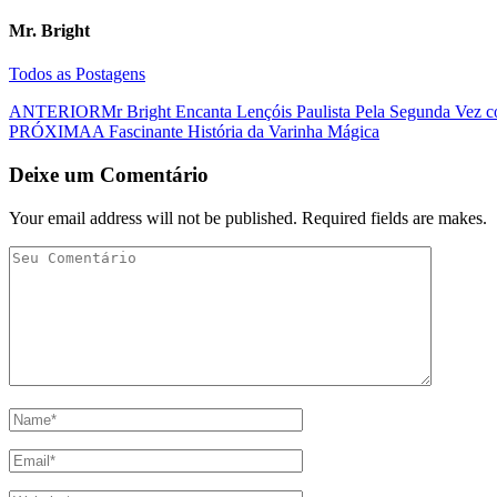
Mr. Bright
Todos as Postagens
Post
ANTERIOR
Mr Bright Encanta Lençóis Paulista Pela Segunda Vez 
PRÓXIMA
A Fascinante História da Varinha Mágica
navigation
Deixe um Comentário
Your email address will not be published. Required fields are makes.