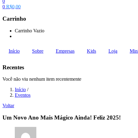
0
0
R$
0,00
Carrinho
Carrinho Vazio
Continue Comprando
Início
Sobre
Empresas
Kids
Loja
Min
Recentes
Você não viu nenhum item recentemente
Início
/
Eventos
Voltar
Um Novo Ano Mais Mágico Ainda! Feliz 2025!