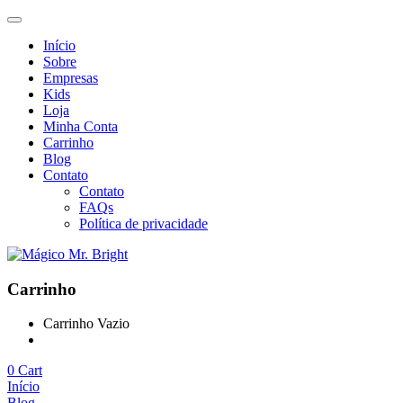
Início
Sobre
Empresas
Kids
Loja
Minha Conta
Carrinho
Blog
Contato
Contato
FAQs
Política de privacidade
Carrinho
Carrinho Vazio
Continue Comprando
0
Cart
Início
Blog