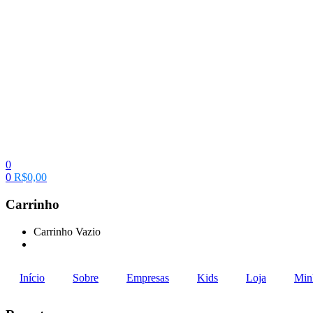
0
0
R$
0,00
Carrinho
Carrinho Vazio
Continue Comprando
Início
Sobre
Empresas
Kids
Loja
Min