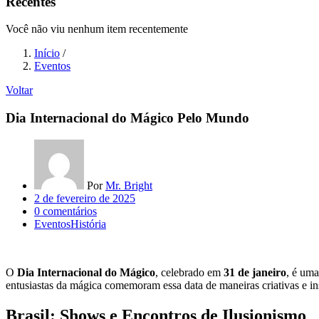
Recentes
Você não viu nenhum item recentemente
Início
/
Eventos
Voltar
Dia Internacional do Mágico Pelo Mundo
Por
Mr. Bright
Posted
2 de fevereiro de 2025
on
0
comentários
Eventos
História
O
Dia Internacional do Mágico
, celebrado em
31 de janeiro
, é uma
entusiastas da mágica comemoram essa data de maneiras criativas e i
Brasil: Shows e Encontros de Ilusionismo