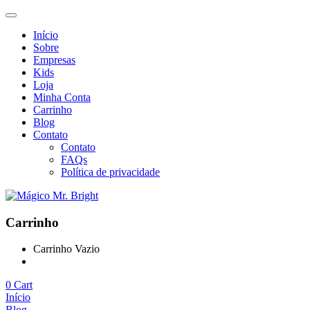
Início
Sobre
Empresas
Kids
Loja
Minha Conta
Carrinho
Blog
Contato
Contato
FAQs
Política de privacidade
Carrinho
Carrinho Vazio
Continue Comprando
0
Cart
Início
Blog