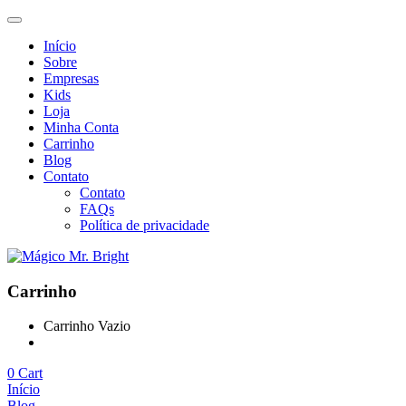
Início
Sobre
Empresas
Kids
Loja
Minha Conta
Carrinho
Blog
Contato
Contato
FAQs
Política de privacidade
Carrinho
Carrinho Vazio
Continue Comprando
0
Cart
Início
Blog