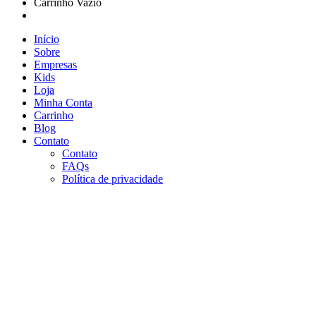
Carrinho Vazio
Continue Comprando
Início
Sobre
Empresas
Kids
Loja
Minha Conta
Carrinho
Blog
Contato
Contato
FAQs
Política de privacidade