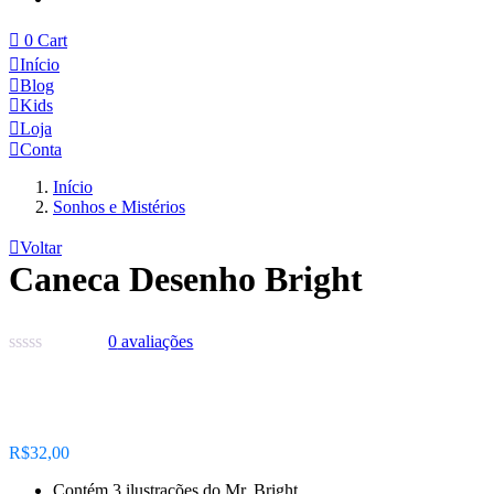
0
Cart
Início
Blog
Kids
Loja
Conta
Início
Sonhos e Mistérios
Voltar
Caneca Desenho Bright
0
avaliações
R$
32,00
Contém 3 ilustrações do Mr. Bright.