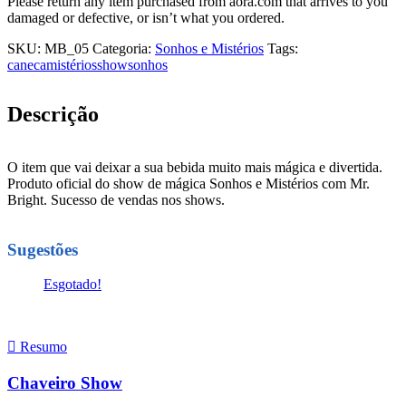
Please return any item purchased from aora.com that arrives to you
damaged or defective, or isn’t what you ordered.
SKU:
MB_05
Categoria:
Sonhos e Mistérios
Tags:
caneca
mistérios
show
sonhos
Descrição
O item que vai deixar a sua bebida muito mais mágica e divertida.
Produto oficial do show de mágica Sonhos e Mistérios com Mr.
Bright. Sucesso de vendas nos shows.
Sugestões
Esgotado!
Leia mais
Resumo
Chaveiro Show