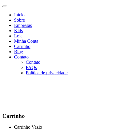
Início
Sobre
Empresas
Kids
Loja
Minha Conta
Carrinho
Blog
Contato
Contato
FAQs
Política de privacidade
Carrinho
Carrinho Vazio