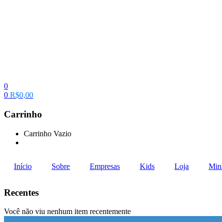
0
0
R$
0,00
Carrinho
Carrinho Vazio
Continue Comprando
Início
Sobre
Empresas
Kids
Loja
Min
Recentes
Você não viu nenhum item recentemente