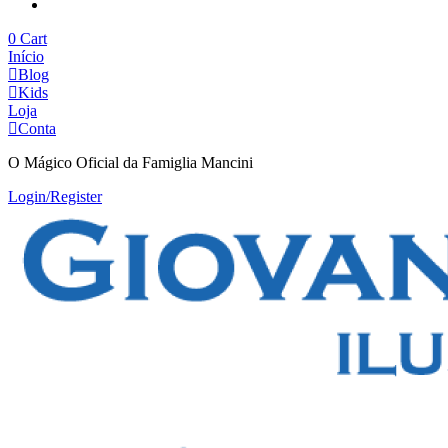
Continue Comprando
0
Cart
Início
Blog
Kids
Loja
Conta
O Mágico Oficial da Famiglia Mancini
Login/Register