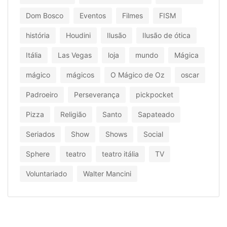
Dom Bosco
Eventos
Filmes
FISM
história
Houdini
Ilusão
Ilusão de ótica
Itália
Las Vegas
loja
mundo
Mágica
mágico
mágicos
O Mágico de Oz
oscar
Padroeiro
Perseverança
pickpocket
Pizza
Religião
Santo
Sapateado
Seriados
Show
Shows
Social
Sphere
teatro
teatro itália
TV
Voluntariado
Walter Mancini